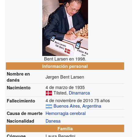
Bent Larsen en 1998.
Información personal
Nombre en
Jørgen Bent Larsen
danés
4 de marzo de 1935
Nacimiento
Tilsted,
Dinamarca
4 de noviembre de 2010 75 años
Fallecimiento
Buenos Aires
,
Argentina
Hemorragia cerebral
Causa de muerte
Danesa
Nacionalidad
Familia
Laura Benedini
Cónyuge