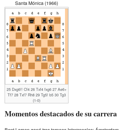
Santa Mónica (1966)
25 Dxg6!! Cf4 26 Txf4 fxg6 27 Ae6+
Tf7 28 Txf7 Rh8 29 Tg5! b5 30 Tg3
(1-0)
Momentos destacados de su carrera
Bent Larsen ganó tres torneos Interzonales: Ámsterdam