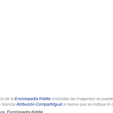
los de la
Enciclopedia Kiddle
(incluidas las imágenes) se puede u
a licencia
Atribución-CompartirIgual
a menos que se indique lo con
ños
.
Enciclopedia Kiddle.