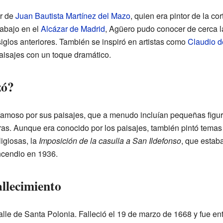
r de
Juan Bautista Martínez del Mazo
, quien era pintor de la co
rabajo en el
Alcázar de Madrid
, Agüero pudo conocer de cerca l
iglos anteriores. También se inspiró en artistas como
Claudio d
aisajes con un toque dramático.
zó?
amoso por sus paisajes, que a menudo incluían pequeñas figura
as. Aunque era conocido por los paisajes, también pintó temas
igiosas, la
Imposición de la casulla a San Ildefonso
, que estab
incendio en 1936.
allecimiento
alle de Santa Polonia. Falleció el 19 de marzo de 1668 y fue en