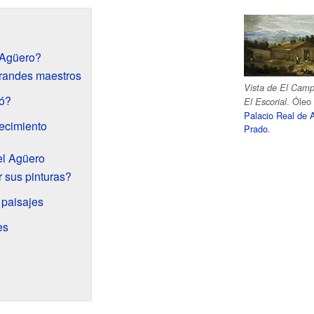
 Agüero?
randes maestros
Vista de El Camp
zó?
. Óleo
El Escorial
Palacio Real de 
lecimiento
Prado
.
el Agüero
 sus pinturas?
 paisajes
es