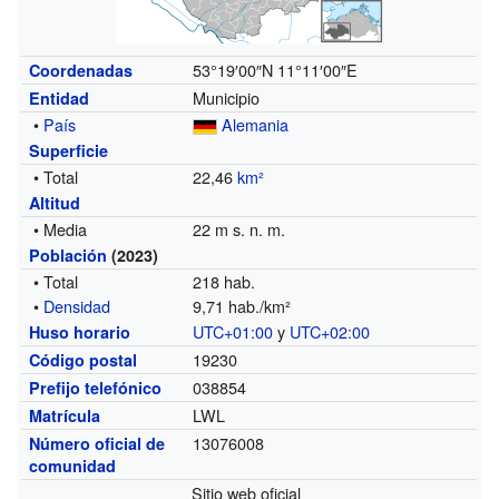
53°19′00″N
11°11′00″E
Coordenadas
Municipio
Entidad
•
País
Alemania
Superficie
• Total
22,46
km²
Altitud
• Media
22 m s. n. m.
Población
(2023)
• Total
218 hab.
•
Densidad
9,71 hab./km²
UTC+01:00
y
UTC+02:00
Huso horario
19230
Código postal
038854
Prefijo telefónico
LWL
Matrícula
13076008
Número oficial de
comunidad
Sitio web oficial