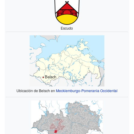
Escudo
Belsch
Ubicación de Belsch en
Mecklemburgo-Pomerania Occidental