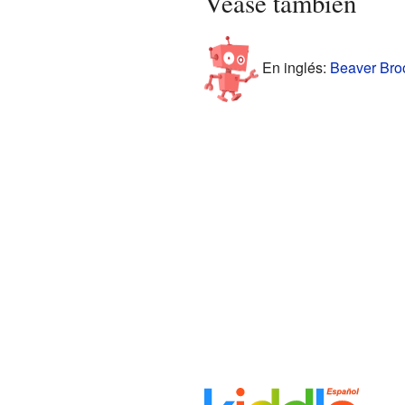
Véase también
En inglés:
Beaver Broo