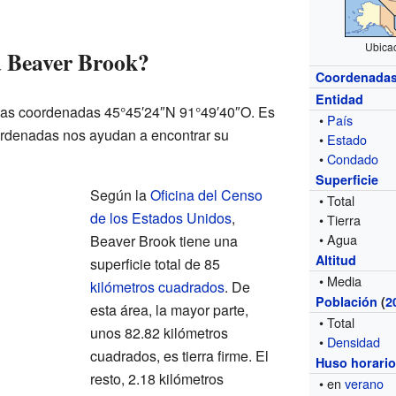
Ubica
a Beaver Brook?
Coordenada
Entidad
las coordenadas 45°45′24″N 91°49′40″O. Es
•
País
ordenadas nos ayudan a encontrar su
•
Estado
•
Condado
Superficie
Según la
Oficina del Censo
• Total
de los Estados Unidos
,
• Tierra
• Agua
Beaver Brook tiene una
Altitud
superficie total de 85
• Media
kilómetros cuadrados
. De
Población
(
2
esta área, la mayor parte,
• Total
unos 82.82 kilómetros
•
Densidad
cuadrados, es tierra firme. El
Huso horari
resto, 2.18 kilómetros
• en
verano