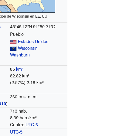
ción de Wisconsin en EE. UU.
45°45′12″N
91°50′21″O
s
Pueblo
Estados Unidos
Wisconsin
Washburn
85
km²
82.82 km²
(2.57%) 2.18 km²
360 m s. n. m.
010
)
713 hab.
8,39 hab./km²
Centro:
UTC-6
o
UTC-5