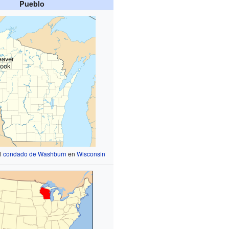
Pueblo
eaver
ook
el
condado de Washburn
en
Wisconsin