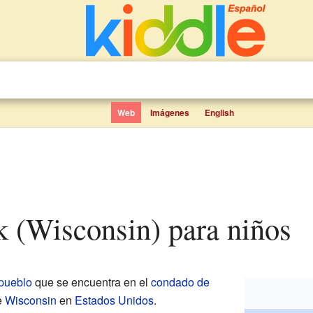
Web
Imágenes
English
k (Wisconsin) para niños
pueblo
que se encuentra en el
condado de
e
Wisconsin
en
Estados Unidos
.