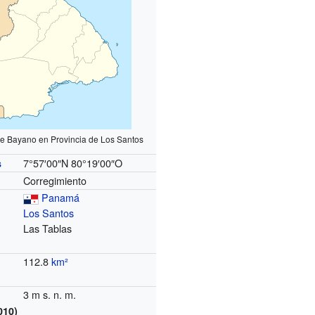
de Bayano en Provincia de Los Santos
7°57′00″N
80°19′00″O
s
Corregimiento
Panamá
Los Santos
Las Tablas
112.8
km²
3 m s. n. m.
010)