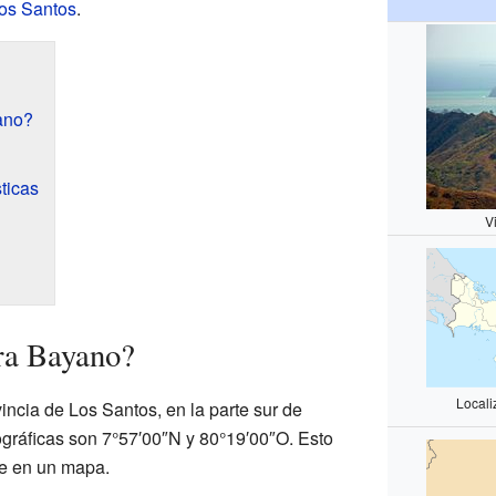
Los Santos
.
ano?
ticas
V
ra Bayano?
Local
ncia de Los Santos, en la parte sur de
ráficas son 7°57′00″N y 80°19′00″O. Esto
te en un mapa.