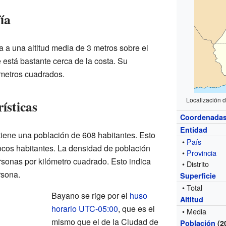
ía
 a una altitud media de 3 metros sobre el
e está bastante cerca de la costa. Su
lómetros cuadrados.
Localización 
ísticas
Coordenada
Entidad
iene una población de 608 habitantes. Esto
•
País
pocos habitantes. La densidad de población
•
Provincia
sonas por kilómetro cuadrado. Esto indica
• Distrito
rsona.
Superficie
• Total
Bayano se rige por el
huso
Altitud
horario
UTC-05:00
, que es el
• Media
mismo que el de la Ciudad de
Población
(2