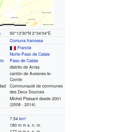
50°13′30″N
2°34′04″E
s
Comuna francesa
Francia
Norte-Paso de Calais
to
Paso de Calais
distrito de Arras
cantón de Avesnes-le-
Comte
dad
Communauté de communes
des Deux Sources
Michel Plaisant desde 2001
(2008 - 2014)
7.54
km²
180 m m s. n. m.
177 m m s. n. m.