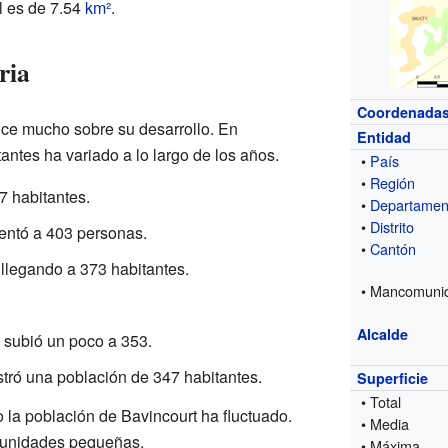
al es de 7.54
km²
.
ria
Coordenada
ice mucho sobre su desarrollo. En
Entidad
tantes ha variado a lo largo de los años.
•
País
•
Región
7 habitantes.
•
Departamen
•
Distrito
entó a 403 personas.
•
Cantón
llegando a 373 habitantes.
• Mancomuni
Alcalde
 subió un poco a 353.
stró una población de 347 habitantes.
Superficie
• Total
la población de Bavincourt ha fluctuado.
• Media
unidades pequeñas.
• Máxima