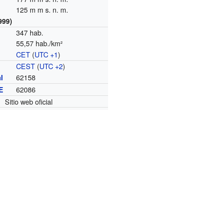
125 m m s. n. m.
999)
347 hab.
55,57 hab./km²
CET
(
UTC +1
)
o
CEST
(
UTC +2
)
62158
l
62086
E
Sitio web oficial