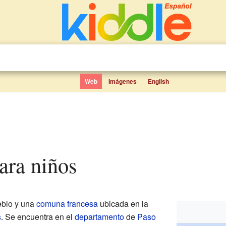
Web
Imágenes
English
para niños
blo y una
comuna francesa
ubicada en la
s
. Se encuentra en el
departamento
de
Paso