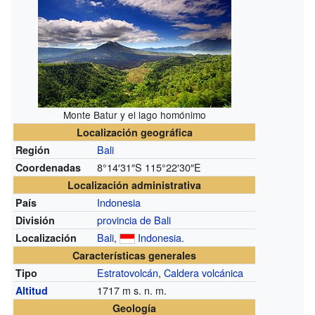
Monte Batur y el lago homónimo
Localización geográfica
Bali
Región
8°14′31″S
115°22′30″E
Coordenadas
Localización administrativa
Indonesia
País
provincia de Bali
División
Bali
,
Indonesia
.
Localización
Características generales
Estratovolcán
,
Caldera volcánica
Tipo
1717
m s. n. m.
Altitud
Geología