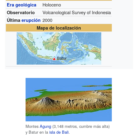
Holoceno
Era geológica
Volcanological Survey of Indonesia
Observatorio
2000
Última
erupción
Mapa de localización
Batur
Montes
Agung
(3,148 metros, cumbre más alta)
y Batur en la
isla de Bali
.