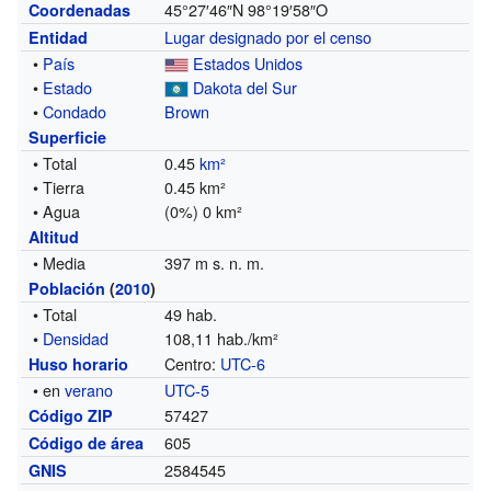
45°27′46″N
98°19′58″O
Coordenadas
Lugar designado por el censo
Entidad
•
País
Estados Unidos
•
Estado
Dakota del Sur
•
Condado
Brown
Superficie
• Total
0.45
km²
• Tierra
0.45 km²
• Agua
(0%) 0 km²
Altitud
• Media
397 m s. n. m.
Población
(
2010
)
• Total
49 hab.
•
Densidad
108,11 hab./km²
Centro:
UTC-6
Huso horario
• en
verano
UTC-5
57427
Código ZIP
605
Código de área
2584545
GNIS