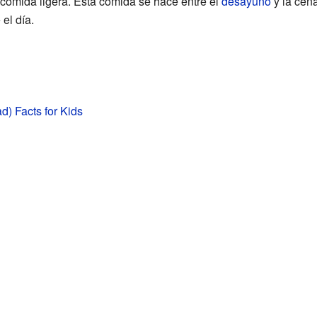
comida ligera. Esta comida se hace entre el
desayuno
y la cena
 el día.
d) Facts for Kids