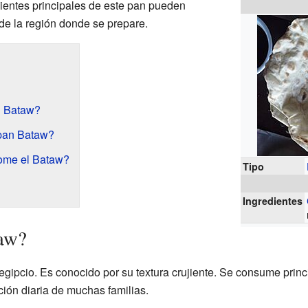
dientes principales de este pan pueden
e la región donde se prepare.
l Bataw?
pan Bataw?
ome el Bataw?
Tipo
Ingredientes
taw?
 egipcio. Es conocido por su textura crujiente. Se consume pri
ción diaria de muchas familias.