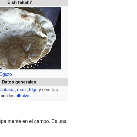
'
Eish fellahi'
Egipto
Datos generales
Cebada
,
maíz
,
trigo
y semillas
molidas
alholva
ncipalmente en el campo. Es una