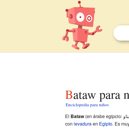
Bataw para 
Enciclopedia para niños
El
Bataw
(en árabe egipcio: بتاو) es un tipo de pan especial que se hace
con
levadura
en
Egipto
. Es mu