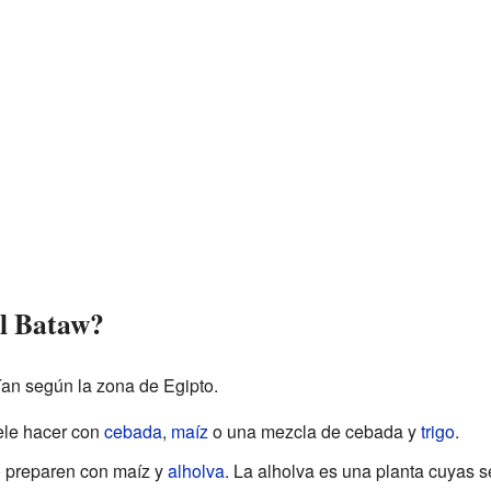
el Bataw?
ían según la zona de Egipto.
ele hacer con
cebada
,
maíz
o una mezcla de cebada y
trigo
.
 preparen con maíz y
alholva
. La alholva es una planta cuyas s