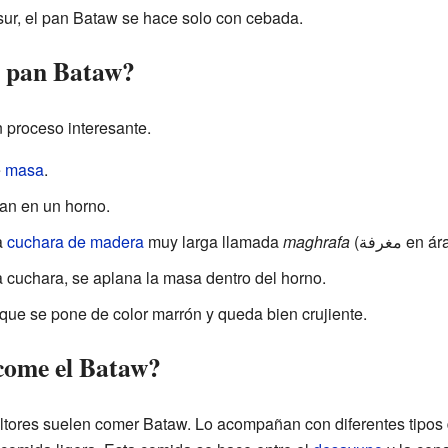
sur, el pan Bataw se hace solo con cebada.
l pan Bataw?
 proceso interesante.
e
masa
.
can en un horno.
a
cuchara de madera
muy larga llamada
maghrafa
(مغرفة e
a cuchara, se aplana la masa dentro del horno.
 que se pone de color marrón y queda bien crujiente.
come el Bataw?
cultores suelen comer Bataw. Lo acompañan con diferentes tipos