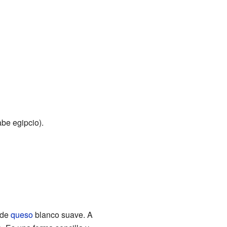
n árabe egipcio).
 de
queso
blanco suave. A