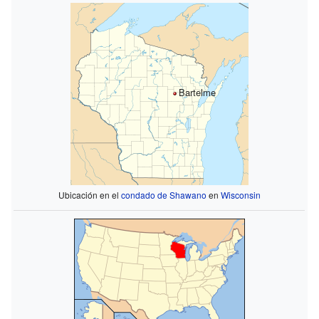
Bartelme
Ubicación en el
condado de Shawano
en
Wisconsin