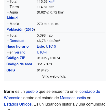
• Total
115.53
km²
• Tierra
114.81 km²
• Agua
(0.62%) 0.72 km²
Altitud
• Media
270 m s. n. m.
Población
(
2010
)
• Total
5,398 hab.
•
Densidad
46,73 hab./km²
Este
:
UTC-5
Huso horario
• en
verano
UTC-4
01005 y 01074
Código ZIP
351 - 978
Código de área
619475
GNIS
Sitio web oficial
Barre
es un
pueblo
que se encuentra en el
condado de
Worcester
, dentro del estado de
Massachusetts
en
Estados Unidos
. Es un lugar con historia y una comunidad