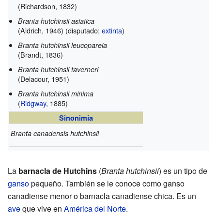
(Richardson, 1832)
Branta hutchinsii asiatica
(Aldrich, 1946) (disputado;
extinta
)
Branta hutchinsii leucopareia
(Brandt, 1836)
Branta hutchinsii taverneri
(Delacour, 1951)
Branta hutchinsii minima
(
Ridgway
, 1885)
Sinonimia
Branta canadensis hutchinsii
La
barnacla de Hutchins
(
Branta hutchinsii
) es un tipo de
ganso
pequeño. También se le conoce como ganso
canadiense menor o barnacla canadiense chica. Es un
ave
que vive en
América del Norte
.