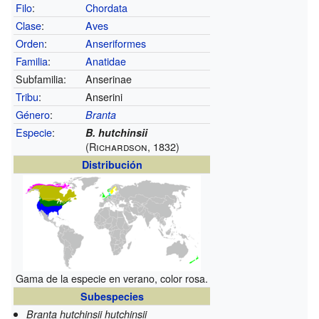
Filo
:
Chordata
Clase
:
Aves
Orden
:
Anseriformes
Familia
:
Anatidae
Subfamilia:
Anserinae
Tribu
:
Anserini
Género
:
Branta
Especie
:
B. hutchinsii
(Richardson, 1832)
Distribución
Gama de la especie en verano, color rosa.
Subespecies
Branta hutchinsii hutchinsii