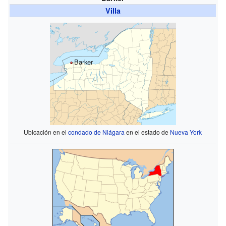
Villa
Barker
Ubicación en el
condado de Niágara
en el estado de
Nueva York