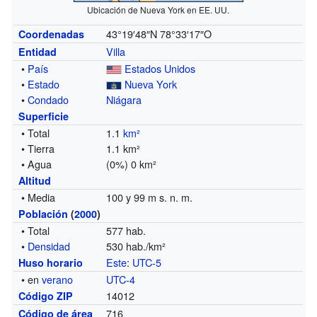
Ubicación de Nueva York en EE. UU.
43°19′48″N
78°33′17″O
Coordenadas
Villa
Entidad
•
País
Estados Unidos
•
Estado
Nueva York
•
Condado
Niágara
Superficie
• Total
1.1
km²
• Tierra
1.1 km²
• Agua
(0%) 0 km²
Altitud
• Media
100 y 99 m s. n. m.
Población
(
2000
)
• Total
577 hab.
•
Densidad
530 hab./km²
Este
:
UTC-5
Huso horario
• en
verano
UTC-4
14012
Código ZIP
716
Código de área