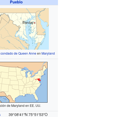
Pueblo
Barclay
l
condado de Queen Anne
en
Maryland
ción de Maryland en EE. UU.
39°08′41″N
75°51′53″O
s