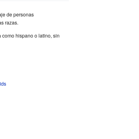
aje de personas
as razas.
a como hispano o latino, sin
ids