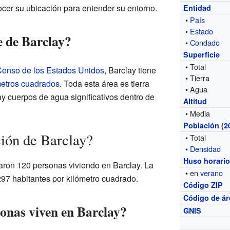
cer su ubicación para entender su entorno.
Entidad
•
País
•
Estado
ie de Barclay?
•
Condado
Superficie
• Total
 Censo de los Estados Unidos
, Barclay tiene
• Tierra
metros cuadrados
. Toda esta área es tierra
• Agua
hay cuerpos de agua significativos dentro de
Altitud
• Media
Población
(
2
ión de Barclay?
• Total
•
Densidad
Huso horari
traron 120 personas viviendo en Barclay. La
• en
verano
97 habitantes por kilómetro cuadrado.
Código ZIP
Código de ár
onas viven en Barclay?
GNIS