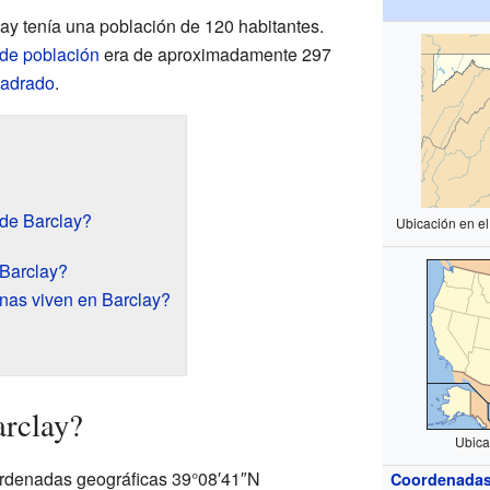
lay tenía una población de 120 habitantes.
de población
era de aproximadamente 297
uadrado
.
 de Barclay?
Ubicación en e
 Barclay?
nas viven en Barclay?
arclay?
Ubica
oordenadas geográficas 39°08′41″N
Coordenada