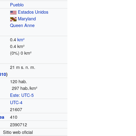
Pueblo
Estados Unidos
Maryland
Queen Anne
0.4
km²
0.4 km²
(0%) 0 km²
21 m s. n. m.
010
)
120 hab.
297 hab./km²
Este
:
UTC-5
o
UTC-4
21607
410
ea
2390712
Sitio web oficial