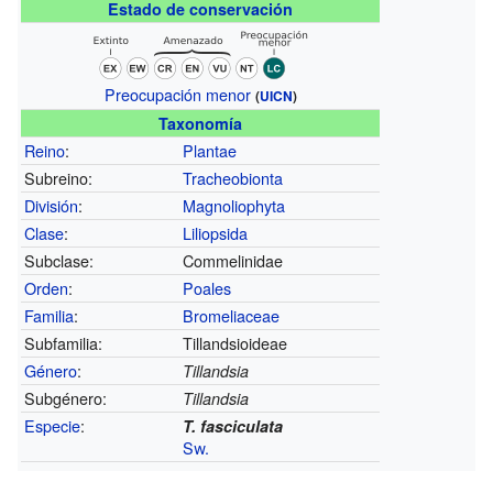
Estado de conservación
Preocupación menor
(
UICN
)
Taxonomía
Reino
:
Plantae
Subreino:
Tracheobionta
División
:
Magnoliophyta
Clase
:
Liliopsida
Subclase:
Commelinidae
Orden
:
Poales
Familia
:
Bromeliaceae
Subfamilia:
Tillandsioideae
Género
:
Tillandsia
Subgénero:
Tillandsia
Especie
:
T. fasciculata
Sw.