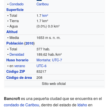
•
Condado
Caribou
Superficie
• Total
1.7
km²
• Tierra
1.7 km²
• Agua
(0.0%) 0.0 km²
Altitud
• Media
1653 m s. n. m.
Población
(
2010
)
• Total
377 hab.
•
Densidad
189,62 hab./km²
Montaña
:
UTC-7
Huso horario
• en
verano
UTC-6
83217
Código ZIP
208
Código de área
Sitio web oficial
Bancroft
es una pequeña ciudad que se encuentra en el
condado de Caribou
, dentro del estado de
Idaho
en