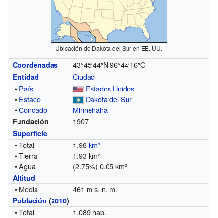
Ubicación de Dakota del Sur en EE. UU.
43°45′44″N
96°44′16″O
Coordenadas
Ciudad
Entidad
•
País
Estados Unidos
•
Estado
Dakota del Sur
•
Condado
Minnehaha
1907
Fundación
Superficie
• Total
1.98
km²
• Tierra
1.93 km²
• Agua
(2.75%) 0.05 km²
Altitud
• Media
461 m s. n. m.
Población
(
2010
)
• Total
1,089 hab.