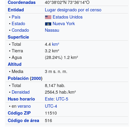
40°38′02″N
73°36′14″O
Coordenadas
Lugar designado por el censo
Entidad
•
País
Estados Unidos
•
Estado
Nueva York
•
Condado
Nassau
Superficie
• Total
4.4
km²
• Tierra
3.2 km²
• Agua
(28.24%) 1.2 km²
Altitud
• Media
3 m s. n. m.
Población
(
2000
)
• Total
8,147 hab.
•
Densidad
2564,5 hab./km²
Este
:
UTC-5
Huso horario
• en
verano
UTC-4
11510
Código ZIP
516
Código de área