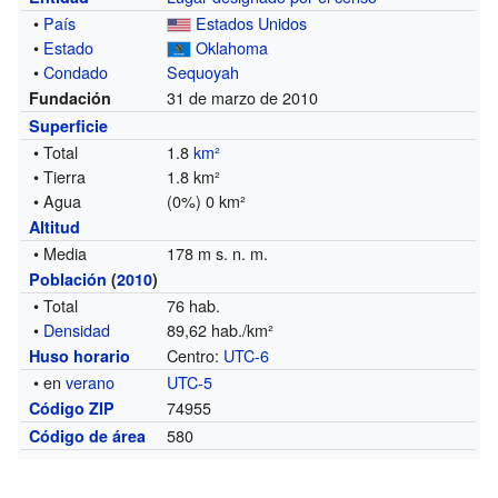
•
País
Estados Unidos
•
Estado
Oklahoma
•
Condado
Sequoyah
31 de marzo de 2010
Fundación
Superficie
• Total
1.8
km²
• Tierra
1.8 km²
• Agua
(0%) 0 km²
Altitud
• Media
178 m s. n. m.
Población
(
2010
)
• Total
76 hab.
•
Densidad
89,62 hab./km²
Centro:
UTC-6
Huso horario
• en
verano
UTC-5
74955
Código ZIP
580
Código de área