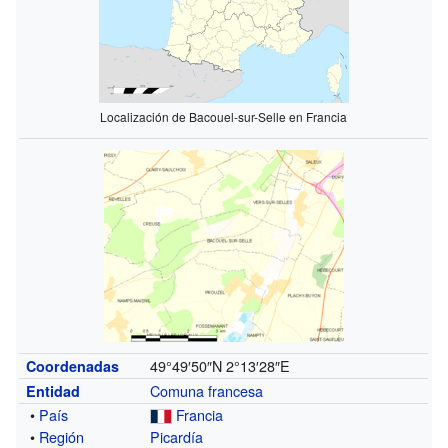
Localización de Bacouel-sur-Selle en Francia
49°49′50″N
2°13′28″E
Coordenadas
Comuna francesa
Entidad
•
País
Francia
•
Región
Picardía