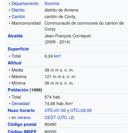
•
Departamento
Somme
•
Distrito
distrito de Amiens
•
Cantón
cantón de Conty
• Mancomunidad
Communauté de communes du canton de
Conty
Jean-François Corniquet
Alcalde
(2008 - 2014)
Superficie
• Total
6,24
km²
Altitud
• Media
38 m m s. n. m.
• Máxima
121 m m s. n. m.
• Mínima
36 m m s. n. m.
Población
(1999)
• Total
574 hab.
•
Densidad
74,68 hab./km²
UTC+01:00
y
UTC+02:00
Huso horario
• en
verano
CEST
(
UTC +2
)
80480
Código postal
80050
Código INSEE