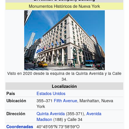
Monumentos Históricos de Nueva York
Visto en 2020 desde la esquina de la Quinta Avenida y la Calle
34.
Localización
Estados Unidos
País
355–371
Fifth Avenue
, Manhattan, Nueva
Ubicación
York
Quinta Avenida
(355-371)
,
Avenida
Dirección
Madison
(188)
y Calle 34
40°45′05″N
73°58′59″O
Coordenadas