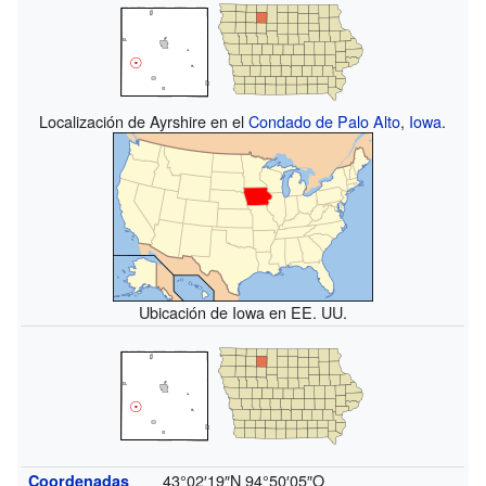
Localización de Ayrshire en el
Condado de Palo Alto
,
Iowa
.
Ubicación de Iowa en EE. UU.
43°02′19″N
94°50′05″O
Coordenadas