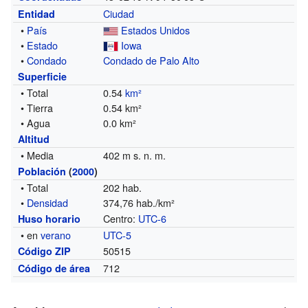
Ciudad
Entidad
•
País
Estados Unidos
•
Estado
Iowa
•
Condado
Condado de Palo Alto
Superficie
• Total
0.54
km²
• Tierra
0.54 km²
• Agua
0.0 km²
Altitud
• Media
402 m s. n. m.
Población
(
2000
)
• Total
202 hab.
•
Densidad
374,76 hab./km²
Centro:
UTC-6
Huso horario
• en
verano
UTC-5
50515
Código ZIP
712
Código de área