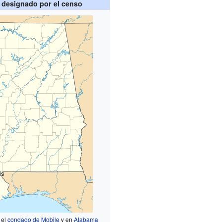
 designado por el censo
is
 el
condado de Mobile
y en
Alabama