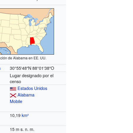
ción de Alabama en EE. UU.
30°55′48″N
88°01′38″O
s
Lugar designado por el
censo
Estados Unidos
Alabama
Mobile
10,19
km²
15 m s. n. m.