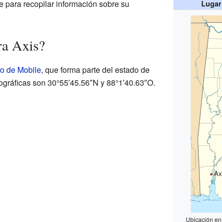
e para recopilar información sobre su
Lugar
ra Axis?
o de Mobile
, que forma parte del estado de
ráficas son 30°55′45.56″N y 88°1′40.63″O.
Ax
Ubicación en