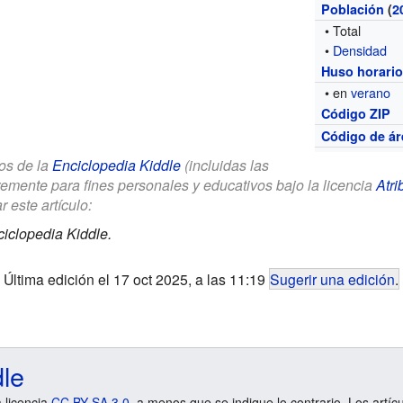
Población
(
2
• Total
•
Densidad
Huso horari
• en
verano
Código ZIP
Código de ár
los de la
Enciclopedia Kiddle
(incluidas las
remente para fines personales y educativos bajo la licencia
Atri
r este artículo:
iclopedia Kiddle.
Última edición el 17 oct 2025, a las 11:19
Sugerir una edición
.
dle
a licencia
CC BY-SA 3.0
, a menos que se indique lo contrario. Los artíc