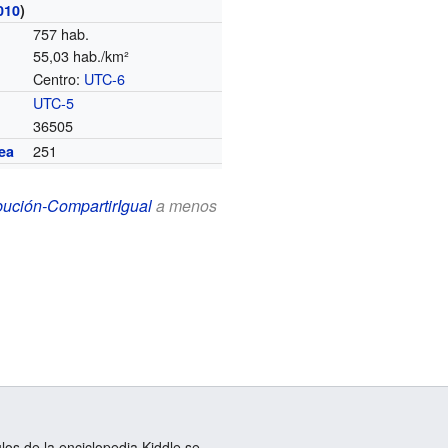
010
)
757 hab.
55,03 hab./km²
Centro:
UTC-6
o
UTC-5
36505
251
ea
bución-CompartirIgual
a menos
ulos de la enciclopedia Kiddle se