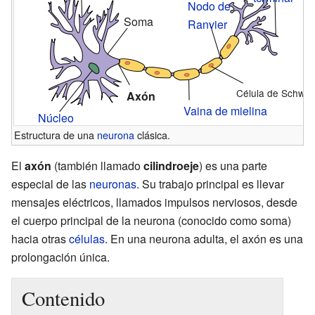
Nodo de
Soma
Ranvier
Célula de Schwa
Axón
Vaina de mielina
Núcleo
Estructura de una
neurona
clásica.
El
axón
(también llamado
cilindroeje
) es una parte
especial de las
neuronas
. Su trabajo principal es llevar
mensajes eléctricos, llamados impulsos nerviosos, desde
el cuerpo principal de la neurona (conocido como soma)
hacia otras
células
. En una neurona adulta, el axón es una
prolongación única.
Contenido