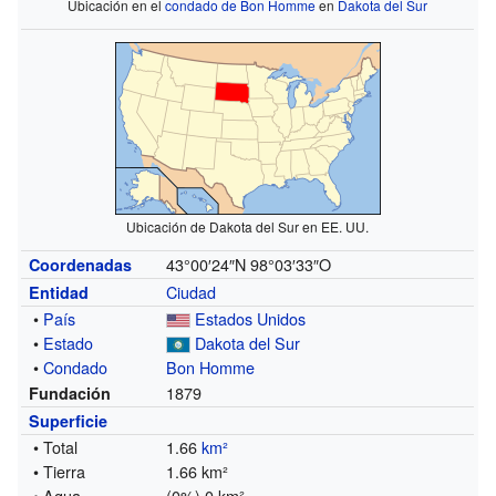
Ubicación en el
condado de Bon Homme
en
Dakota del Sur
Ubicación de Dakota del Sur en EE. UU.
43°00′24″N
98°03′33″O
Coordenadas
Ciudad
Entidad
•
País
Estados Unidos
•
Estado
Dakota del Sur
•
Condado
Bon Homme
1879
Fundación
Superficie
• Total
1.66
km²
• Tierra
1.66 km²
• Agua
(0%) 0 km²