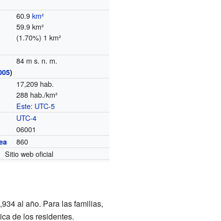
60.9
km²
59.9 km²
(1.70%) 1 km²
84 m s. n. m.
005
)
17,209 hab.
288 hab./km²
Este
:
UTC-5
o
UTC-4
06001
860
ea
Sitio web oficial
934 al año. Para las familias,
ca de los residentes.