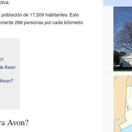
tiva.
 población de 17.209 habitantes. Esto
amente 288 personas por cada kilómetro
n?
de Avon
 Avon?
ra Avon?