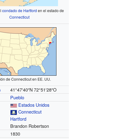
el
condado de Hartford
en el estado de
Connecticut
ión de Connecticut en EE. UU.
41°47′40″N
72°51′28″O
s
Pueblo
Estados Unidos
Connecticut
Hartford
Brandon Robertson
1830