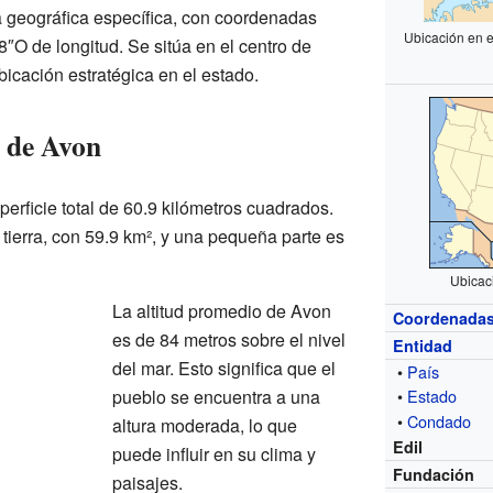
 geográfica específica, con coordenadas
Ubicación en 
8″O de longitud. Se sitúa en el centro de
bicación estratégica en el estado.
s de Avon
erficie total de 60.9 kilómetros cuadrados.
 tierra, con 59.9 km², y una pequeña parte es
Ubicac
La altitud promedio de Avon
Coordenada
es de 84 metros sobre el nivel
Entidad
del mar. Esto significa que el
•
País
pueblo se encuentra a una
•
Estado
•
Condado
altura moderada, lo que
Edil
puede influir en su clima y
Fundación
paisajes.