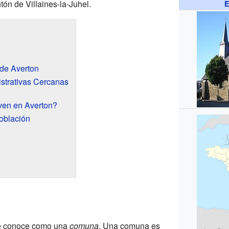
tón de Villaines-la-Juhel.
E
de Averton
strativas Cercanas
ven en Averton?
oblación
se conoce como una
comuna
. Una comuna es