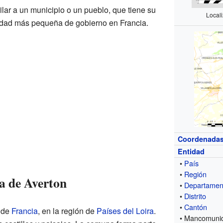
ilar a un municipio o un pueblo, que tiene su
Local
nidad más pequeña de gobierno en Francia.
Coordenada
Entidad
•
País
•
Región
a de Averton
•
Departamen
•
Distrito
•
Cantón
e de
Francia
, en la región de
Países del Loira
.
• Mancomuni