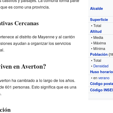
 castillos y paisajes. La comuna forma parte
que es como una provincia.
Alcalde
Superficie
ativas Cercanas
• Total
Altitud
tenece al distrito de Mayenne y al cantón
• Media
• Máxima
visiones ayudan a organizar los servicios
• Mínima
al.
Población
(1
• Total
iven en Averton?
•
Densidad
Huso horari
• en
verano
verton ha cambiado a lo largo de los años.
Código posta
 de 601 personas. Esto significa que es una
Código INSE
.
ción