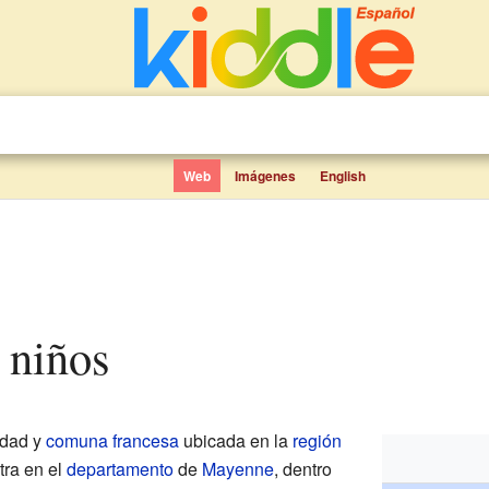
Web
Imágenes
English
a niños
idad y
comuna francesa
ubicada en la
región
tra en el
departamento
de
Mayenne
, dentro