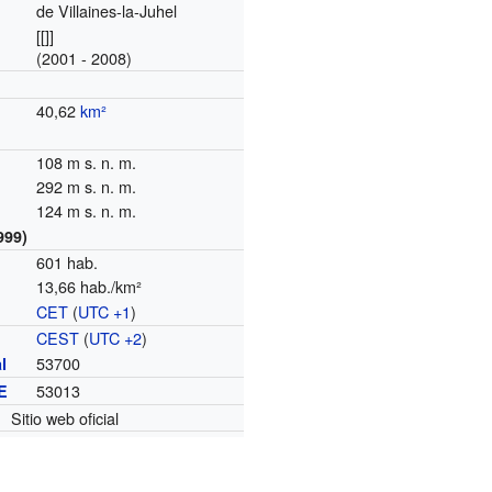
de Villaines-la-Juhel
[[]]
(2001 - 2008)
40,62
km²
108 m s. n. m.
292 m s. n. m.
124 m s. n. m.
999)
601 hab.
13,66 hab./km²
CET
(
UTC +1
)
o
CEST
(
UTC +2
)
53700
l
53013
E
Sitio web oficial