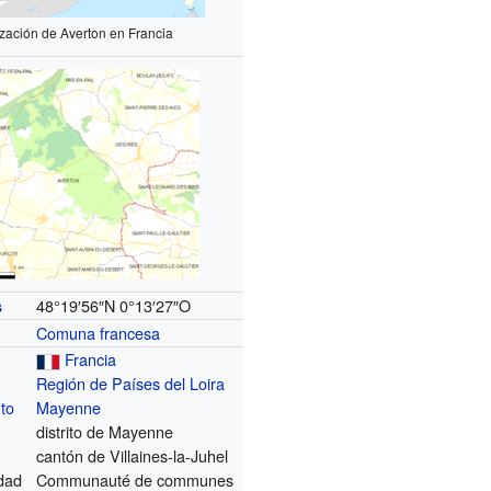
ización de Averton en Francia
48°19′56″N
0°13′27″O
s
Comuna francesa
Francia
Región de Países del Loira
to
Mayenne
distrito de Mayenne
cantón de Villaines-la-Juhel
dad
Communauté de communes