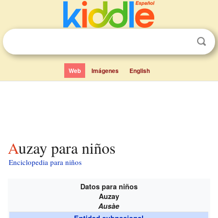
Web
Imágenes
English
Auzay para niños
Enciclopedia para niños
Datos para niños
Auzay
Ausàe
Entidad subnacional