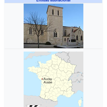
Auzay
Ausàe