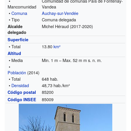
•
Comunidad de comunas País de Fontenay-
Mancomunidad
Vandea
•
Comuna
Auchay-sur-Vendée
• Tipo
Comuna delegada
Michel Héraud (2017-2020)
Alcalde
delegado
Superficie
• Total
13.80
km²
Altitud
• Media
Min. 1 m – Max. 52 m m s. n. m.
•
Población
(2014)
• Total
648 hab.
•
Densidad
48,73 hab./km²
85200
Código postal
85009
Código INSEE