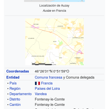
Localización de Auzay
Ausàe
en Francia
46°26′31″N
0°51′59″O
Coordenadas
Comuna francesa
y Comuna delegada
Entidad
•
País
Francia
•
Región
Países del Loira
•
Departamento
Vandea
•
Distrito
Fontenay-le-Comte
•
Cantón
Fontenay-le-Comte