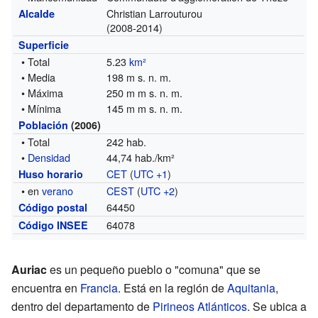
Christian Larrouturou
Alcalde
(2008-2014)
Superficie
• Total
5.23
km²
• Media
198 m s. n. m.
• Máxima
250 m m s. n. m.
• Mínima
145 m m s. n. m.
Población
(2006)
• Total
242 hab.
•
Densidad
44,74 hab./km²
CET
(
UTC +1
)
Huso horario
• en
verano
CEST
(
UTC +2
)
64450
Código postal
64078
Código INSEE
Auriac
es un pequeño pueblo o "comuna" que se
encuentra en
Francia
. Está en la región de
Aquitania
,
dentro del departamento de
Pirineos Atlánticos
. Se ubica a