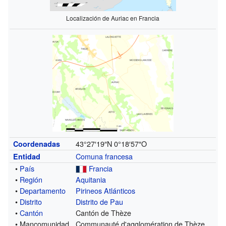
Localización de Auriac en Francia
43°27′19″N
0°18′57″O
Coordenadas
Comuna francesa
Entidad
•
País
Francia
•
Región
Aquitania
•
Departamento
Pirineos Atlánticos
•
Distrito
Distrito de Pau
•
Cantón
Cantón de Thèze
• Mancomunidad
Communauté d'agglomération de Thèze