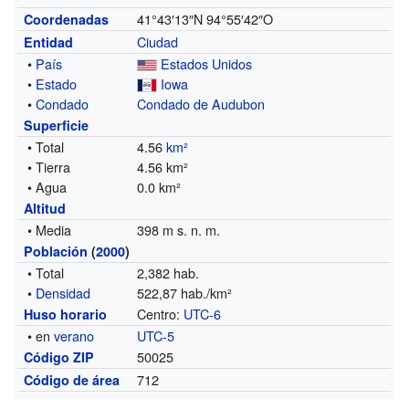
41°43′13″N
94°55′42″O
Coordenadas
Ciudad
Entidad
•
País
Estados Unidos
•
Estado
Iowa
•
Condado
Condado de Audubon
Superficie
• Total
4.56
km²
• Tierra
4.56 km²
• Agua
0.0 km²
Altitud
• Media
398 m s. n. m.
Población
(
2000
)
• Total
2,382 hab.
•
Densidad
522,87 hab./km²
Centro:
UTC-6
Huso horario
• en
verano
UTC-5
50025
Código ZIP
712
Código de área