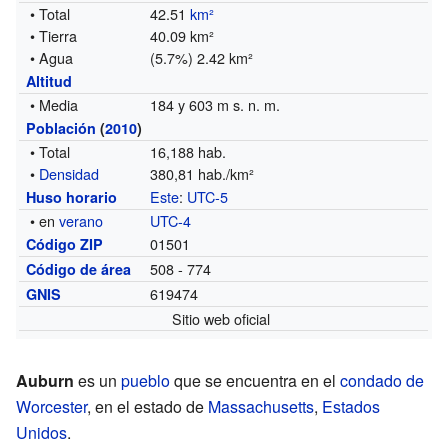
• Total
42.51
km²
• Tierra
40.09 km²
• Agua
(5.7%) 2.42 km²
Altitud
• Media
184 y 603 m s. n. m.
Población
(
2010
)
• Total
16,188 hab.
•
Densidad
380,81 hab./km²
Este
:
UTC-5
Huso horario
• en
verano
UTC-4
01501
Código ZIP
508 - 774
Código de área
619474
GNIS
Sitio web oficial
Auburn
es un
pueblo
que se encuentra en el
condado de
Worcester
, en el estado de
Massachusetts
,
Estados
Unidos
.