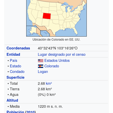
Ubicación de Colorado en EE. UU.
40°32′43″N
103°16′26″O
Coordenadas
Lugar designado por el censo
Entidad
•
País
Estados Unidos
•
Estado
Colorado
•
Condado
Logan
Superficie
• Total
2.68
km²
• Tierra
2.68 km²
• Agua
(0%) 0 km²
Altitud
• Media
1220 m s. n. m.
Población
(
2010
)