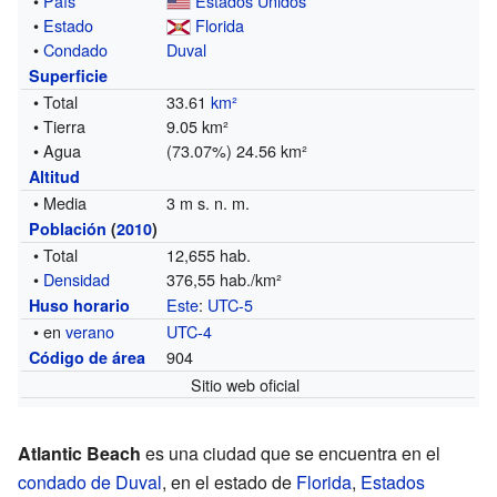
•
País
Estados Unidos
•
Estado
Florida
•
Condado
Duval
Superficie
• Total
33.61
km²
• Tierra
9.05 km²
• Agua
(73.07%) 24.56 km²
Altitud
• Media
3 m s. n. m.
Población
(
2010
)
• Total
12,655 hab.
•
Densidad
376,55 hab./km²
Este
:
UTC-5
Huso horario
• en
verano
UTC-4
904
Código de área
Sitio web oficial
Atlantic Beach
es una ciudad que se encuentra en el
condado de Duval
, en el estado de
Florida
,
Estados