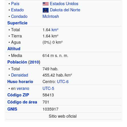
•
País
Estados Unidos
•
Estado
Dakota del Norte
•
Condado
McIntosh
Superficie
• Total
1.64
km²
• Tierra
1.64 km²
• Agua
(0%) 0 km²
Altitud
• Media
614 m s. n. m.
Población
(
2010
)
• Total
749 hab.
•
Densidad
455,42 hab./km²
Centro:
UTC-6
Huso horario
• en
verano
UTC-5
58413
Código ZIP
701
Código de área
1035917
GNIS
Sitio web oficial