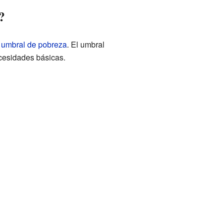
?
l
umbral de pobreza
. El umbral
ecesidades básicas.