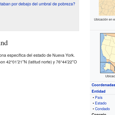
taban por debajo del umbral de pobreza?
Ubicación en 
and
ona específica del estado de Nueva York.
n 42°01′21″N (latitud norte) y 76°44′22″O
Ubicac
Coordenada
Entidad
•
País
•
Estado
•
Condado
Concejo