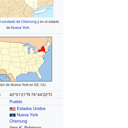
el
condado de Chemung
y en el estado
de
Nueva York
ión de Nueva York en EE. UU.
42°01′21″N
76°44′22″O
s
Pueblo
Estados Unidos
Nueva York
Chemung
Vern K. Robinson