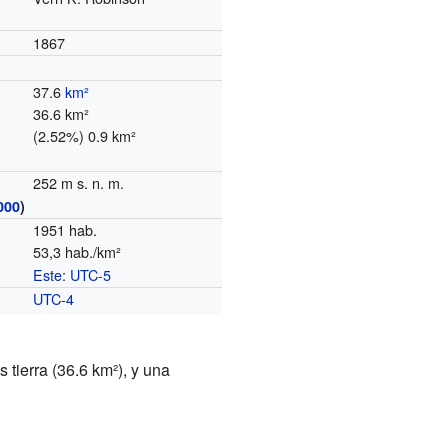
1867
37.6
km²
36.6 km²
(2.52%) 0.9 km²
252 m s. n. m.
000
)
1951 hab.
53,3 hab./km²
Este
:
UTC-5
o
UTC-4
 tierra (36.6 km²), y una