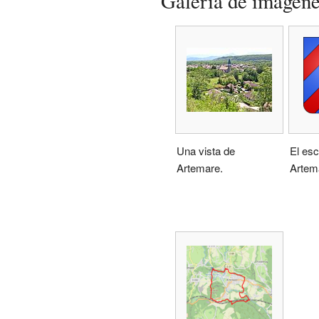
Galería de imágen
Una vista de
El es
Artemare.
Artem