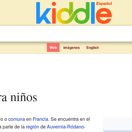
Web
Imágenes
English
ra niños
lo o
comuna
en
Francia
. Se encuentra en el
a parte de la
región
de
Auvernia-Ródano-