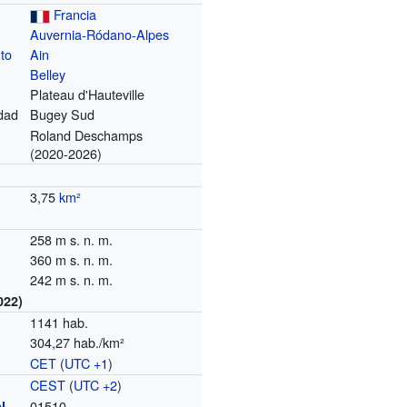
Francia
Auvernia-Ródano-Alpes
to
Ain
Belley
Plateau d'Hauteville
dad
Bugey Sud
Roland Deschamps
(2020-2026)
3,75
km²
258 m s. n. m.
360 m s. n. m.
242 m s. n. m.
022)
1141 hab.
304,27 hab./km²
CET
(
UTC +1
)
o
CEST
(
UTC +2
)
01510
l