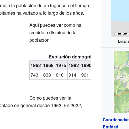
bia la población de un lugar con el tiempo.
itantes ha variado a lo largo de los años.
Aquí puedes ver cómo ha
crecido o disminuido la
población:
Locali
Evolución demográfica de Artemare
1962
1968
1975
1982
1990
1999
2006
201
743
838
810
914
961
970
1 074
1 1
Como puedes ver, la
entado en general desde 1962. En 2022,
Coordenada
Entidad