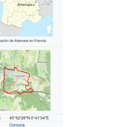
Artemare
zación de Artemare en Francia
3
2017
75
1 237
45°52′28″N
5°41′34″E
s
Comuna