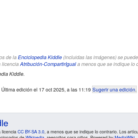
los de la
Enciclopedia Kiddle
(incluidas las imágenes) se puede u
a licencia
Atribución-CompartirIgual
a menos que se indique lo con
dia Kiddle.
Última edición el 17 oct 2025, a las 11:19
Sugerir una edición
.
dle
a licencia
CC BY-SA 3.0
, a menos que se indique lo contrario. Los artíc
ccionados de
Wikipedia
, reescritos para niños. Powered by
MediaWiki
.