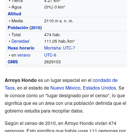
• Tierra
4.27 km²
• Agua
(0%) 0 km²
Altitud
• Media
2110 m s. n. m.
Población
(
2010
)
• Total
474 hab.
•
Densidad
111,05 hab./km²
Montaña
:
UTC-7
Huso horario
• en
verano
UTC-6
2629103
GNIS
Arroyo Hondo
es un lugar especial en el
condado de
Taos
, en el estado de
Nuevo México
,
Estados Unidos
. Se
le conoce como un "lugar designado por el censo", lo que
significa que es un área con una población definida que el
gobierno estudia para recopilar datos.
Según el censo de 2010, en Arroyo Hondo vivían 474
personas. Esto significa que había unas 111 personas por