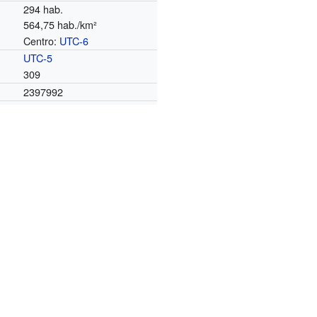
294 hab.
564,75 hab./km²
Centro:
UTC-6
o
UTC-5
309
2397992