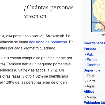
¿Cuántas personas
viven en
Ubic
10, 294 personas vivían en Arrowsmith. La
población se llama
densidad de población
. En
Coordenada
antes por cada kilómetro cuadrado.
Entidad
•
País
 2010 estaba compuesta principalmente por
•
Estado
8%). También había un pequeño porcentaje
•
Condado
rindios (0.34%) y asiáticos (1.7%). Un
Superficie
• Total
 otras razas, y otro 1.02% se identificaba
• Tierra
 el 1.36% de las personas eran de origen
• Agua
Altitud
• Media
Población
(
2