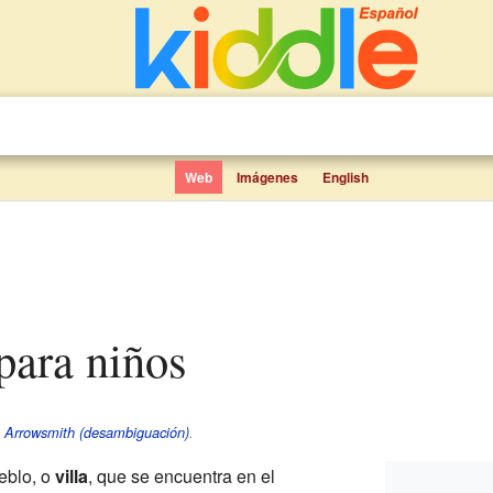
Web
Imágenes
English
para niños
e
Arrowsmith (desambiguación)
.
eblo, o
villa
, que se encuentra en el