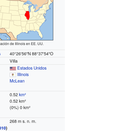
ación de Illinois en EE. UU.
40°26′56″N
88°37′54″O
s
Villa
Estados Unidos
Illinois
McLean
0.52
km²
0.52 km²
(0%) 0 km²
268 m s. n. m.
010
)