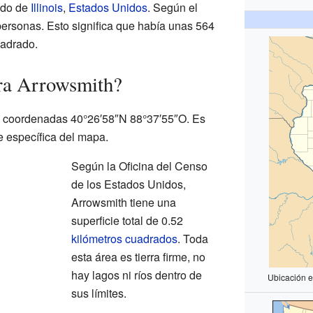
tado de
Illinois
,
Estados Unidos
. Según el
personas. Esto significa que había unas 564
uadrado.
ra Arrowsmith?
s coordenadas 40°26′58″N 88°37′55″O. Es
e específica del mapa.
Según la Oficina del Censo
de los Estados Unidos,
Arrowsmith tiene una
superficie total de 0.52
kilómetros cuadrados
. Toda
esta área es tierra firme, no
hay lagos ni ríos dentro de
Ubicación e
sus límites.