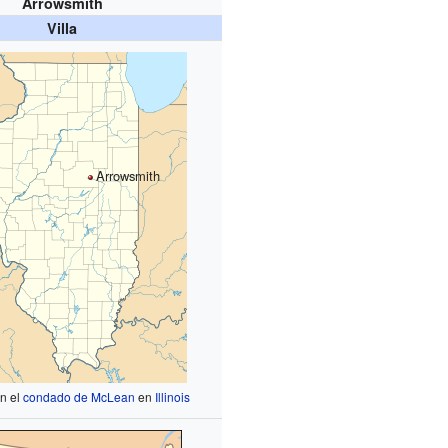
Arrowsmith
Villa
Arrowsmith
n el
condado de McLean
en
Illinois