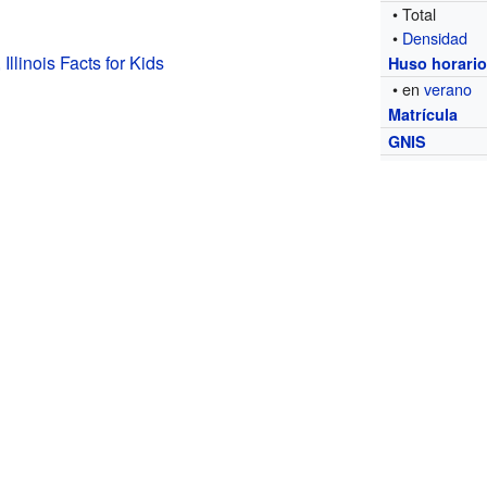
• Total
•
Densidad
Illinois Facts for Kids
Huso horari
• en
verano
Matrícula
GNIS