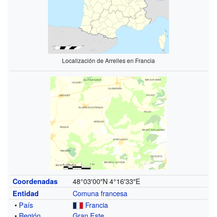
Localización de Arrelles en Francia
48°03′00″N
4°16′33″E
Coordenadas
Comuna francesa
Entidad
•
País
Francia
•
Región
Gran Este