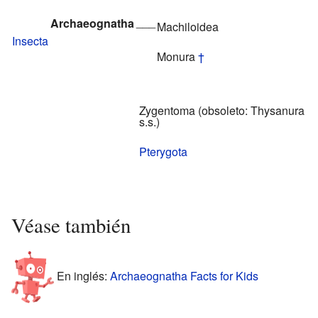
___
Archaeognatha
Machiloidea
Insecta
Monura
†
Zygentoma (obsoleto: Thysanura
s.s.)
Pterygota
Véase también
En inglés:
Archaeognatha Facts for Kids