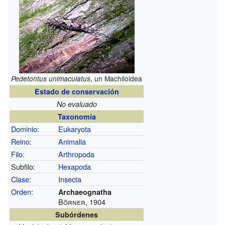
, un Machiloidea
Pedetontus unimaculatus
Estado de conservación
No evaluado
Taxonomía
Dominio
:
Eukaryota
Reino
:
Animalia
Filo
:
Arthropoda
Subfilo:
Hexapoda
Clase
:
Insecta
Orden
:
Archaeognatha
Börner, 1904
Subórdenes