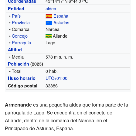
43°14′17″N
6°44′07″O
Coordenadas
aldea
Entidad
•
País
España
•
Provincia
Asturias
• Comarca
Narcea
•
Concejo
Allande
•
Parroquia
Lago
Altitud
• Media
578 m s. n. m.
Población
(2023)
• Total
0 hab.
UTC+01:00
Huso horario
33886
Código postal
Armenande
es una pequeña aldea que forma parte de la
parroquia de Lago. Se encuentra en el concejo de
Allande, dentro de la comarca del Narcea, en el
Principado de Asturias, España.