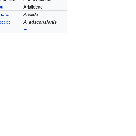
bu
:
Aristideae
nero
:
Aristida
pecie
:
A. adscensionis
L.