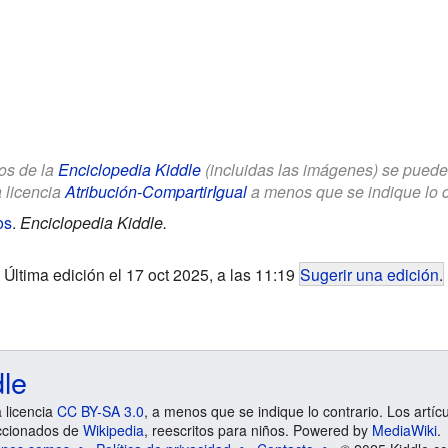
los de la
Enciclopedia Kiddle
(incluidas las imágenes) se puede u
a licencia
Atribución-CompartirIgual
a menos que se indique lo con
os
.
Enciclopedia Kiddle.
Última edición el 17 oct 2025, a las 11:19
Sugerir una edición
.
dle
a licencia
CC BY-SA 3.0
, a menos que se indique lo contrario. Los artíc
ccionados de
Wikipedia
, reescritos para niños. Powered by
MediaWiki
.