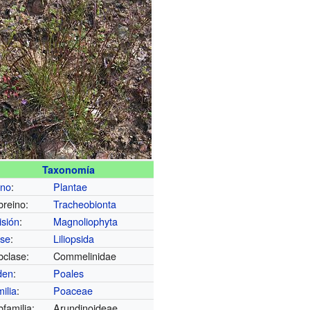
Taxonomía
ino
:
Plantae
reino:
Tracheobionta
isión
:
Magnoliophyta
ase
:
Liliopsida
bclase:
Commelinidae
den
:
Poales
ilia
:
Poaceae
familia:
Arundinoideae