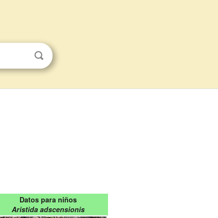
Datos para niños
Aristida adscensionis