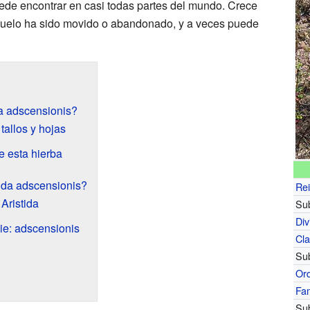
uede encontrar en casi todas partes del mundo. Crece
suelo ha sido movido o abandonado, y a veces puede
da adscensionis?
tallos y hojas
e esta hierba
tida adscensionis?
Re
Aristida
Sub
Div
ie: adscensionis
Cl
Su
Or
Fam
Sub