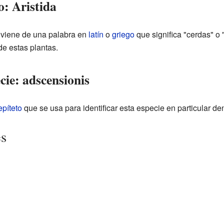
o: Aristida
 viene de una palabra en
latín
o
griego
que significa "cerdas" o "
de estas plantas.
cie: adscensionis
epíteto
que se usa para identificar esta especie en particular de
es