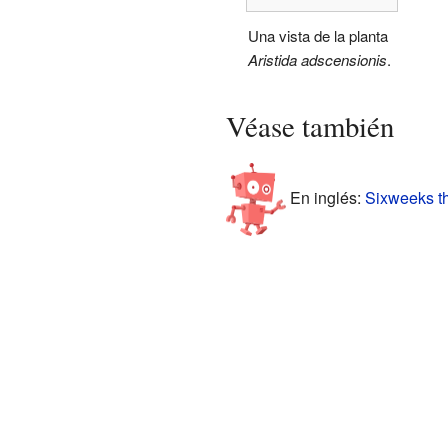
Una vista de la planta
Aristida adscensionis
.
Véase también
En inglés:
Sixweeks th