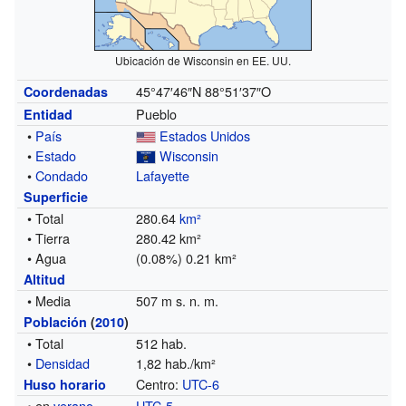
Ubicación de Wisconsin en EE. UU.
45°47′46″N
88°51′37″O
Coordenadas
Pueblo
Entidad
•
País
Estados Unidos
•
Estado
Wisconsin
•
Condado
Lafayette
Superficie
• Total
280.64
km²
• Tierra
280.42 km²
• Agua
(0.08%) 0.21 km²
Altitud
• Media
507 m s. n. m.
Población
(
2010
)
• Total
512 hab.
•
Densidad
1,82 hab./km²
Centro:
UTC-6
Huso horario
• en
verano
UTC-5