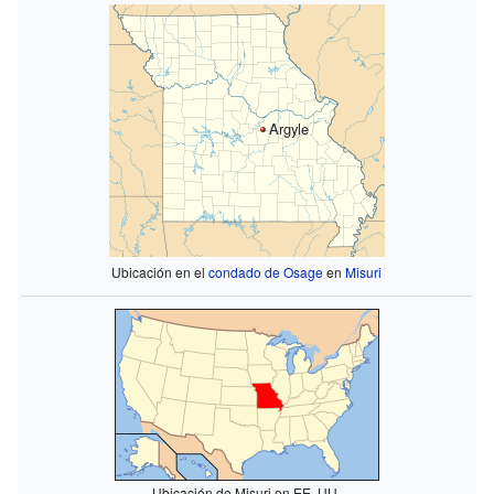
Argyle
Ubicación en el
condado de Osage
en
Misuri
Ubicación de Misuri en EE. UU.