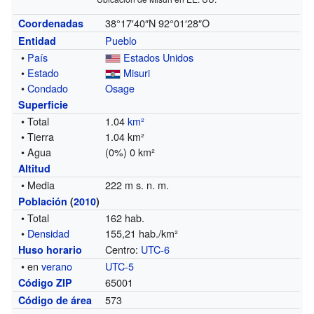
38°17′40″N
92°01′28″O
Coordenadas
Pueblo
Entidad
•
País
Estados Unidos
•
Estado
Misuri
•
Condado
Osage
Superficie
• Total
1.04
km²
• Tierra
1.04 km²
• Agua
(0%) 0 km²
Altitud
• Media
222 m s. n. m.
Población
(
2010
)
• Total
162 hab.
•
Densidad
155,21 hab./km²
Centro:
UTC-6
Huso horario
• en
verano
UTC-5
65001
Código ZIP
573
Código de área