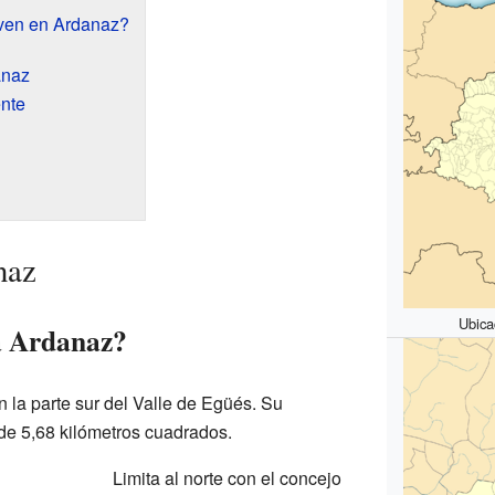
ven en Ardanaz?
anaz
ente
naz
Ubica
a Ardanaz?
 la parte sur del Valle de Egüés. Su
e de 5,68 kilómetros cuadrados.
Limita al norte con el concejo