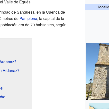
el Valle de Egüés.
locali
rindad de Sangüesa, en la Cuenca de
lómetros de
Pamplona
, la capital de la
población era de 70 habitantes, según
 Ardanaz?
en Ardanaz?
es
dia