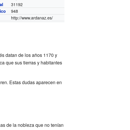
31192
al
948
nico
http://www.ardanaz.es/
és datan de los años 1170 y
ca que sus tierras y habitantes
uren. Estas dudas aparecen en
nas de la nobleza que no tenían