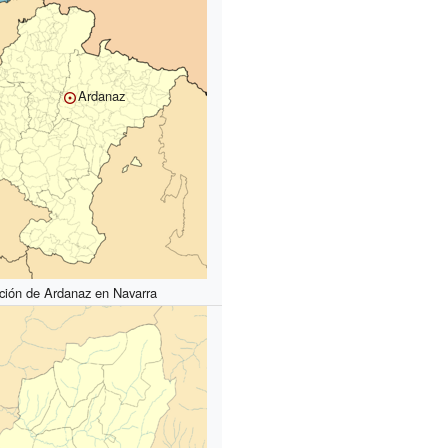
Ardanaz
ción de Ardanaz en Navarra