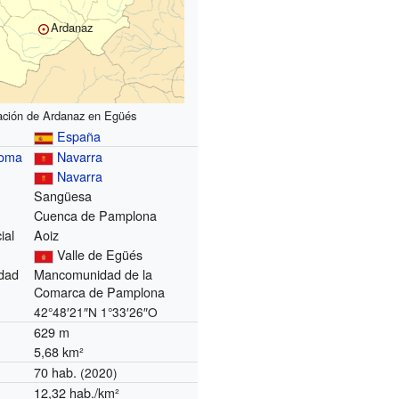
Ardanaz
ación de Ardanaz en Egüés
España
noma
Navarra
Navarra
Sangüesa
Cuenca de Pamplona
ial
Aoiz
Valle de Egüés
dad
Mancomunidad de la
Comarca de Pamplona
42°48′21″N
1°33′26″O
629 m
5,68 km²
70 hab.
(2020)
12,32 hab./km²