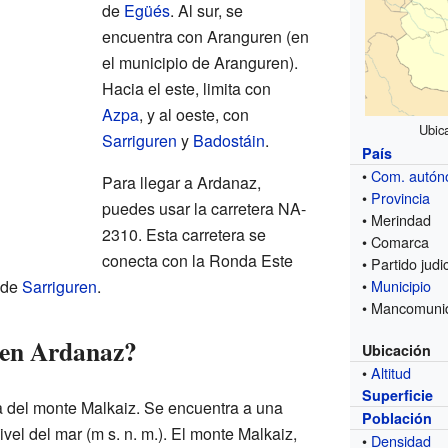
de
Egüés
. Al sur, se
encuentra con Aranguren (en
el municipio de Aranguren).
Hacia el este, limita con
Azpa
, y al oeste, con
Ubic
Sarriguren
y
Badostáin
.
País
•
Com. autó
Para llegar a Ardanaz,
•
Provincia
puedes usar la carretera NA-
• Merindad
2310. Esta carretera se
• Comarca
conecta con la Ronda Este
• Partido judic
d de
Sarriguren
.
•
Municipio
• Mancomuni
 en Ardanaz?
Ubicación
•
Altitud
Superficie
a del monte Malkaiz. Se encuentra a una
Población
ivel del mar (m s. n. m.). El monte Malkaiz,
•
Densidad