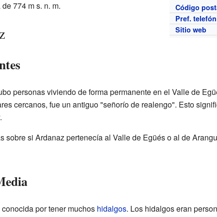
 de 774 m s. n. m.
Código post
Pref. telefó
z
Sitio web
ntes
ubo personas viviendo de forma permanente en el Valle de Egü
es cercanos, fue un antiguo "señorío de realengo". Esto signifi
.
s sobre si Ardanaz pertenecía al Valle de Egüés o al de Arang
Media
a conocida por tener muchos
hidalgos
. Los hidalgos eran perso