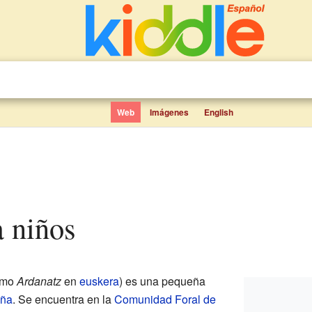
Web
Imágenes
English
a niños
omo
Ardanatz
en
euskera
) es una pequeña
ña
. Se encuentra en la
Comunidad Foral de