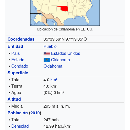
Ubicación de Oklahoma en EE. UU.
35°39′56″N
97°19′35″O
Coordenadas
Pueblo
Entidad
•
País
Estados Unidos
•
Estado
Oklahoma
•
Condado
Oklahoma
Superficie
• Total
4.0
km²
• Tierra
4.0 km²
• Agua
(0%) 0 km²
Altitud
• Media
295 m s. n. m.
Población
(
2010
)
• Total
247 hab.
•
Densidad
42,99 hab./km²