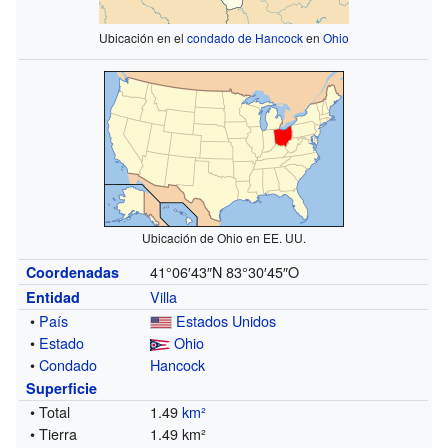
Ubicación en el
condado de Hancock
en
Ohio
Ubicación de Ohio en EE. UU.
41°06′43″N
83°30′45″O
Coordenadas
Villa
Entidad
•
País
Estados Unidos
•
Estado
Ohio
•
Condado
Hancock
Superficie
• Total
1.49
km²
• Tierra
1.49 km²