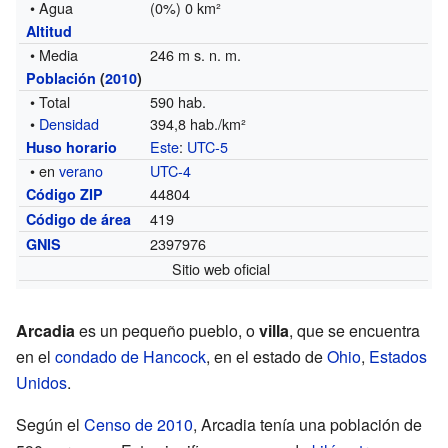
• Agua
(0%) 0 km²
Altitud
• Media
246 m s. n. m.
Población
(
2010
)
• Total
590 hab.
•
Densidad
394,8 hab./km²
Este
:
UTC-5
Huso horario
• en
verano
UTC-4
44804
Código ZIP
419
Código de área
2397976
GNIS
Sitio web oficial
Arcadia
es un pequeño pueblo, o
villa
, que se encuentra
en el
condado de Hancock
, en el estado de
Ohio
,
Estados
Unidos
.
Según el
Censo de 2010
, Arcadia tenía una población de