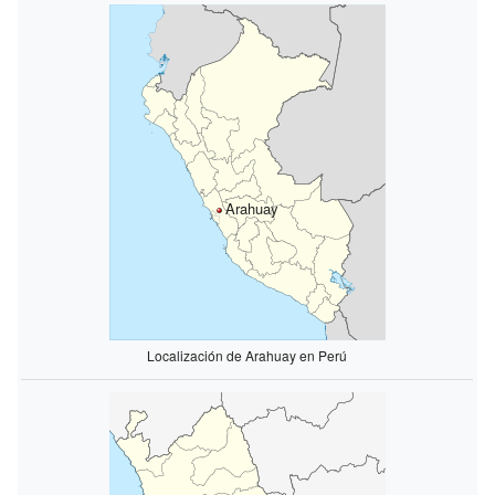
Arahuay
Localización de Arahuay en Perú