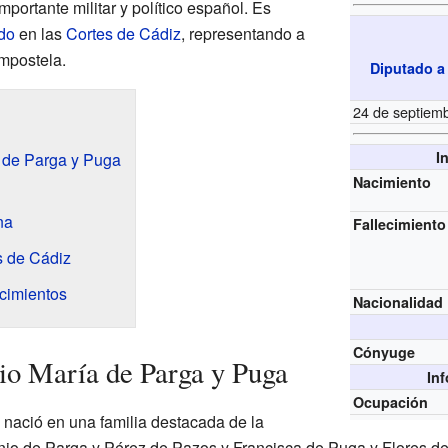
portante militar y político español. Es
do
en las
Cortes de Cádiz
, representando a
mpostela.
Diputado a
24 de septiem
I
a de Parga y Puga
Nacimiento
na
Fallecimiento
s de Cádiz
cimientos
Nacionalidad
Cónyuge
io María de Parga y Puga
In
Ocupación
nació en una familia destacada de la
io de Parga y Pérez de Pazos y Francisca de Puga y Flores de