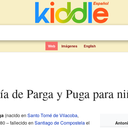
Web
Imágenes
English
ía de Parga y Puga para n
ga
(nacido en
Santo Tomé de Vilacoba
,
80 – fallecido en
Santiago de Compostela
el
Antoni