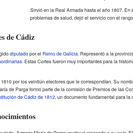
Sirvió en la Real Armada hasta el año 1807. En
problemas de salud, dejó el servicio con el rang
es de Cádiz
egido
diputado
por el
Reino de Galicia
. Representó a la provinc
aordinarias
. Estas Cortes fueron muy importantes para la histor
e 1810 por los veintiún electores que le correspondían. Su nom
ría de Parga formó parte de la comisión de Premios de las Co
titución de Cádiz de 1812
, un documento fundamental para la o
nocimientos
utado, Antonio María de Parga continuó sirviendo a su país. E