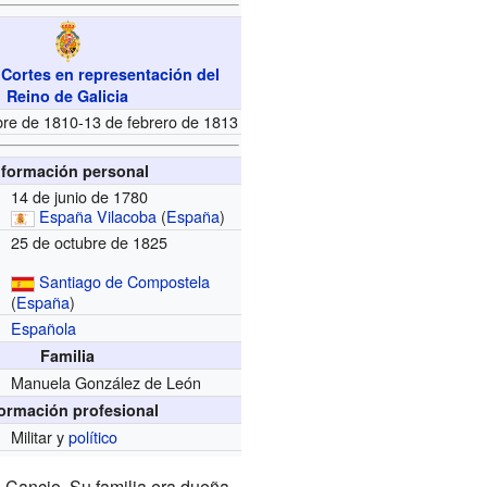
 Cortes en representación del
Reino de Galicia
bre de 1810-13 de febrero de 1813
nformación personal
14 de junio de 1780
España
Vilacoba
(
España
)
25 de octubre de 1825
Santiago de Compostela
(
España
)
Española
Familia
Manuela González de León
formación profesional
Militar y
político
 Cancio. Su familia era dueña