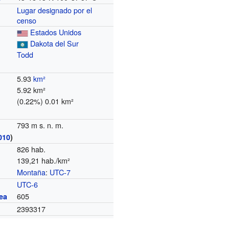
Lugar designado por el
censo
Estados Unidos
Dakota del Sur
Todd
5.93
km²
5.92 km²
(0.22%) 0.01 km²
793 m s. n. m.
010
)
826 hab.
139,21 hab./km²
Montaña
:
UTC-7
o
UTC-6
605
ea
2393317