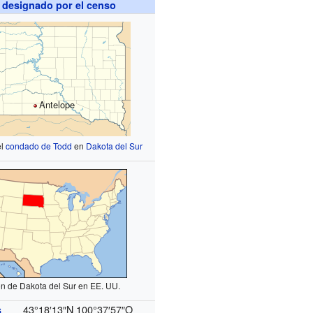
 designado por el censo
Antelope
el
condado de Todd
en
Dakota del Sur
n de Dakota del Sur en EE. UU.
43°18′13″N
100°37′57″O
s