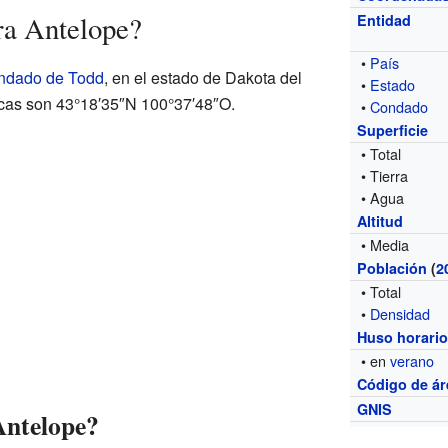
ra Antelope?
Entidad
•
País
ndado de Todd
, en el estado de Dakota del
•
Estado
cas son 43°18′35″N 100°37′48″O.
•
Condado
Superficie
• Total
• Tierra
• Agua
Altitud
• Media
Población
(
2
• Total
•
Densidad
Huso horari
• en
verano
Código de ár
GNIS
Antelope?